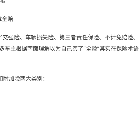
同。
就全赔
含了交强险、车辆损失险、第三者责任保险、不计免赔险、
多车主根据字面理解以为自己买了“全险”其实在保险术语
和附加险两大类别：