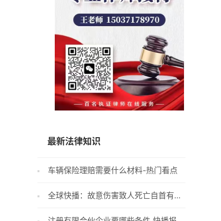
15037178970
最新法律知识
车辆保险理赔需要什么材料-热门看点
【天天
是什么？
全球快播：故意伤害致人死亡自首有谅
交强险
解书
注册有限合伙企业要哪些条件 快播报
房产交