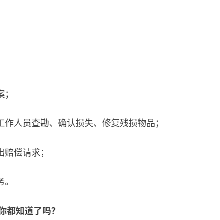
案；
工作人员查勘、确认损失、修复残损物品；
出赔偿请求；
务。
你都知道了吗？